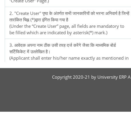
“Create User” Page.)
2. "Create User" पृष्ठ के अंतर्गत सभी जानकारियों को भरना अनिवार्य है जिन्हें
तारांकित चिह्न (*)द्वारा इंगित किया गया है
(Under the “Create User” page, all fields are mandatory to
be filled which are indicated by asterisk(*) mark.)
3. आवेदक अपना नाम ठीक उसी तरह दर्ज करेंगे जैसा कि माध्यमिक बोर्ड
सर्टिफिकेट में उल्लेखित है।
(Applicant shall enter his/her name exactly as mentioned in
Xth Board Certificate)
Copyright 2020-21 by University ERP Al
4. जिन आवेदकों के पास वैध ईमेल.आईडी नहीं हैए उन्हें नया "User"बनाने से
पहले ईमेल.आईडी बनाना होगा। आवेदकों को यह भी सुनिश्चित करना होगा कि
ईमेल.आईडी और पासवर्ड को भविष्य के सभी पत्राचार / संदर्भ के लिए सुरक्षित
रखा जाए।
(Applicants who do not have a valid email-id must create an
email-id before creating new account. The applicant must
also ensure that the email-id and password is kept handy
and safely for all the future correspondence/reference.)